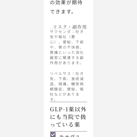
の効果が期待
できます。
リスク・副作用
サクセンダ：吐き
気や嘔吐（悪
心）、便秘、下痢
や、胃の不快感、
胃痛といった消化
器官に関連する副
作用があります。
リベルサス：吐き
気、下痢、食欲減
退、頭痛、糖尿病
網膜症、便秘、嘔
吐などがありま
す。
GLP-1薬以外
にも当院で扱
っている薬
カナグル