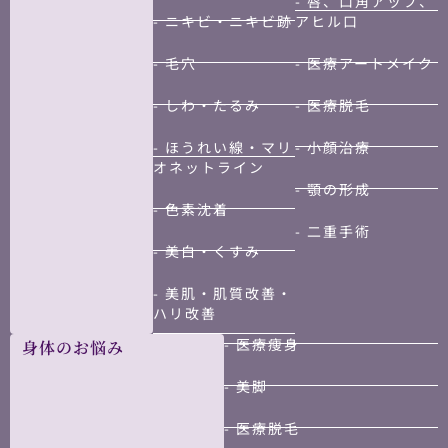
- 唇、口角アップ、
- ニキビ・ニキビ跡
アヒル口
- 毛穴
- 医療アートメイク
- しわ・たるみ
- 医療脱毛
- ほうれい線・マリ
- 小顔治療
オネットライン
- 顎の形成
- 色素沈着
- 二重手術
- 美白・くすみ
- 美肌・肌質改善・
ハリ改善
- 医療痩身
身体のお悩み
- 美脚
- 医療脱毛