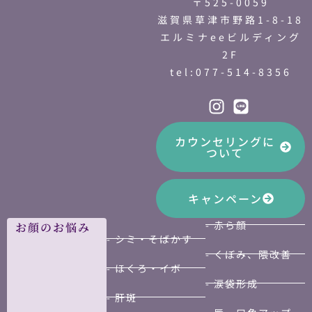
〒525-0059
滋賀県草津市野路1-8-18
エルミナeeビルディング
2F
tel:077-514-8356
カウンセリングに
ついて
キャンペーン
- 赤ら顔
お顔のお悩み
- シミ・そばかす
- くぼみ、隈改善
- ほくろ・イボ
- 涙袋形成
- 肝斑