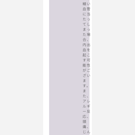
細い
血管
に当
たっ
てし
まっ
た場
合、
内出
血を
起こ
す可
能性
がご
ざい
ま
す。
ま
た、
アレ
ルギ
ー反
応、
頭
痛、
じん