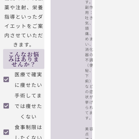
す。
薬や注射、栄養
副作
用：
指導といったダ
吐き
気、
イエットをご案
頭
痛、
内させていただ
めま
きます。
い、
消化
こんなお悩
器の
みはありま
不調
せんか？
（便
秘、
医療で確実
下
痢）
に痩せたい
など
の症
手術してま
状が
挙げ
では痩せた
られ
てま
くない
す。
食事制限は
美容
点
したくない