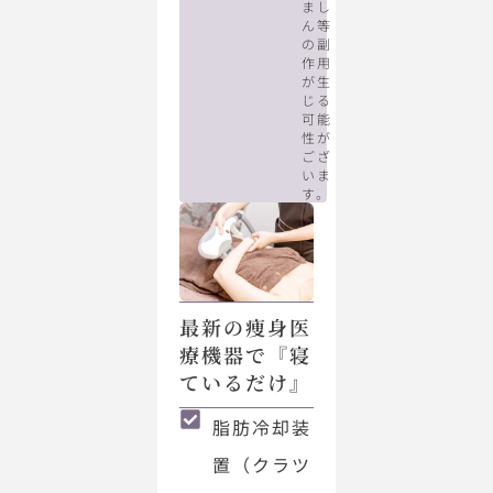
まし
ん等
の副
作用
が生
じる
可能
性が
ござ
いま
す。
最新の痩身医
療機器で『寝
ているだけ』
脂肪冷却装
置（クラツ