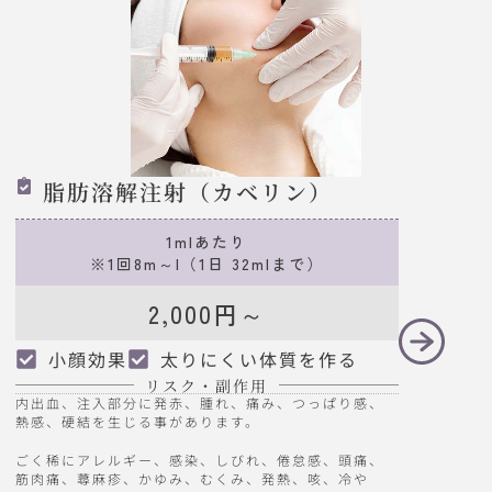
脂肪溶解注射（カベリン）
1mlあたり
※1回8m～l（1日 32mlまで）
2,000円～
小顔効果
太りにくい体質を作る
リスク・副作用
内出血、注入部分に発赤、腫れ、痛み、つっぱり感、
熱感、硬結を生じる事があります。
ごく稀にアレルギー、感染、しびれ、倦怠感、頭痛、
筋肉痛、蕁麻疹、かゆみ、むくみ、発熱、咳、冷や