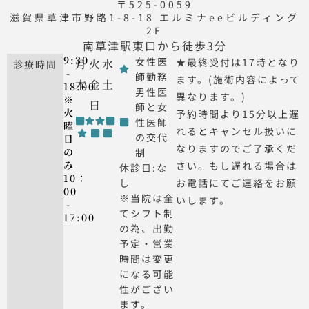
〒525-0059
滋賀県草津市野路1-8-18 エルミナeeビルディング
2F
南草津駅東口から徒歩3分
9:30
女性医
★最終受付は17時となり
月
火
水
診療時間
-
師勤務
ます。(施術内容によって
木
金
土
18:00
男性医
異なります。)
※
日
師と女
火
予約時間より15分以上遅
性医師
曜
れるとキャンセル扱いに
の交代
日
なりますのでご了承くだ
の
制
み
さい。もし遅れる場合は
休診日:な
10：
し
お電話にてご連絡をお願
00
※当院は全
いします。
-
てシフト制
17:00
の為、出勤
予定・営業
時間は変更
になる可能
性がござい
ます。