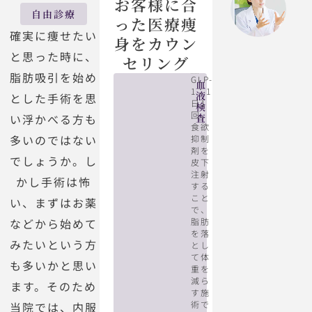
お客様に合
自由診療
った医療痩
確実に痩せたい
身をカウン
と思った時に、
セリング
脂肪吸引を始め
GLP-
脂
GLP-
脂
糖
管
脂
ボ
医
美
体
血
1：1
肪
1
肪
排
理
肪
ト
療
容
組
液
とした手術を思
日1
冷
溶
出
栄
排
ッ
HIFU
点
成
検
回、
い浮かべる方も
却
解
薬
養
出
ク
滴
計
査
食欲
装
注
士
薬
ス
測
多いのではない
抑制
置
射
サ
ポ
剤を
でしょうか。し
ー
皮下
ト
注射
かし手術は怖
する
こと
い、まずはお薬
で、
などから始めて
脂肪
を落
みたいという方
とし
て体
も多いかと思い
重を
減ら
ます。そのため
す施
術で
当院では、内服