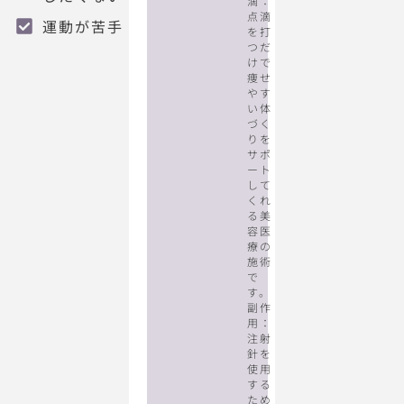
滴：
点滴
運動が苦手
を打
つだ
けで
痩せ
やす
い体
づく
りを
サポ
ート
して
くれ
る美
容医
療の
施術
で
す。
副作
用：
注射
針を
使用
する
ため