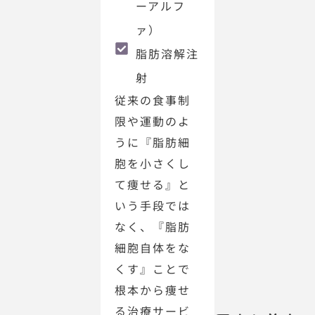
ーアルフ
ァ）
脂肪溶解注
射
従来の食事制
限や運動のよ
うに『脂肪細
胞を小さくし
て痩せる』と
いう手段では
なく、『脂肪
細胞自体をな
くす』ことで
根本から痩せ
る治療サービ