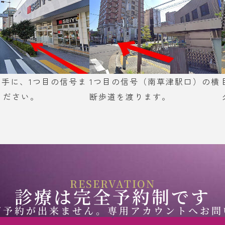
を右手に、1つ目の信号ま
1つ目の信号（南草津駅口）の横
ください。
断歩道を渡ります。
RESERVATION
診療は完全予約制です
ご予約が出来ません。専用アカウントへお問