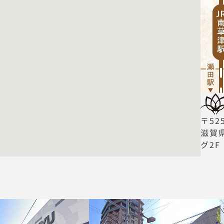
〒525
滋賀県
グ2F