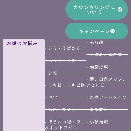
カウンセリングに
ついて
キャンペーン
- 赤ら顔
お顔のお悩み
- シミ・そばかす
- くぼみ、隈改善
- ほくろ・イボ
- 涙袋形成
- 肝斑
- 唇、口角アップ、
- ニキビ・ニキビ跡
アヒル口
- 毛穴
- 医療アートメイク
- しわ・たるみ
- 医療脱毛
- ほうれい線・マリ
- 小顔治療
オネットライン