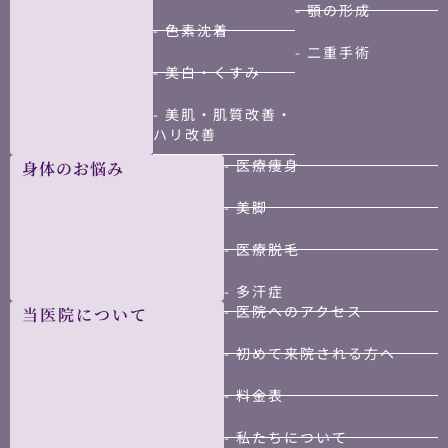
- 顎の形成
- 色素沈着
- 二重手術
- 美白・くすみ
- 美肌・肌質改善・
ハリ改善
- 医療痩身
身体のお悩み
- 美脚
- 医療脱毛
- 多汗症
- 医院へのアクセス
当医院について
- 初めて来院される方へ
- 料金表
- 私たちについて