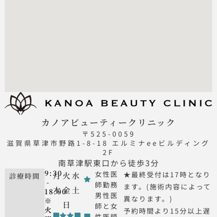
カノアビューティークリニック
〒525-0059
滋賀県草津市野路1-8-18 エルミナeeビルディング
2F
南草津駅東口から徒歩3分
9:30
女性医
★最終受付は17時となり
月
火
水
診療時間
-
師勤務
ます。(施術内容によって
木
金
土
18:00
男性医
異なります。)
※
日
師と女
火
予約時間より15分以上遅
性医師