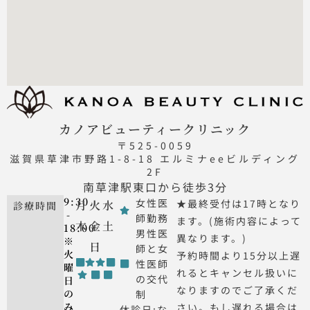
カノアビューティークリニック
〒525-0059
滋賀県草津市野路1-8-18 エルミナeeビルディング
2F
南草津駅東口から徒歩3分
9:30
女性医
★最終受付は17時となり
月
火
水
診療時間
-
師勤務
ます。(施術内容によって
木
金
土
18:00
男性医
異なります。)
※
日
師と女
火
予約時間より15分以上遅
性医師
曜
れるとキャンセル扱いに
の交代
日
なりますのでご了承くだ
の
制
み
さい。もし遅れる場合は
休診日:な