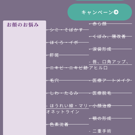
キャンペーン
- 赤ら顔
お顔のお悩み
- シミ・そばかす
- くぼみ、隈改善
- ほくろ・イボ
- 涙袋形成
- 肝斑
- 唇、口角アップ、
- ニキビ・ニキビ跡
アヒル口
- 毛穴
- 医療アートメイク
- しわ・たるみ
- 医療脱毛
- ほうれい線・マリ
- 小顔治療
オネットライン
- 顎の形成
- 色素沈着
- 二重手術