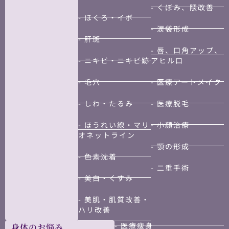
- くぼみ、隈改善
- ほくろ・イボ
- 涙袋形成
- 肝斑
- 唇、口角アップ、
- ニキビ・ニキビ跡
アヒル口
- 毛穴
- 医療アートメイク
- しわ・たるみ
- 医療脱毛
- ほうれい線・マリ
- 小顔治療
オネットライン
- 顎の形成
- 色素沈着
- 二重手術
- 美白・くすみ
- 美肌・肌質改善・
ハリ改善
- 医療痩身
身体のお悩み