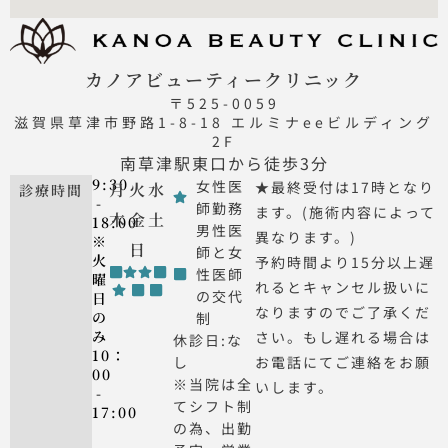
カノアビューティークリニック
〒525-0059
滋賀県草津市野路1-8-18 エルミナeeビルディング
2F
南草津駅東口から徒歩3分
9:30
女性医
★最終受付は17時となり
月
火
水
診療時間
-
師勤務
ます。(施術内容によって
木
金
土
18:00
男性医
異なります。)
※
日
師と女
火
予約時間より15分以上遅
性医師
曜
れるとキャンセル扱いに
の交代
日
なりますのでご了承くだ
の
制
み
さい。もし遅れる場合は
休診日:な
10：
し
お電話にてご連絡をお願
00
※当院は全
いします。
-
てシフト制
17:00
の為、出勤