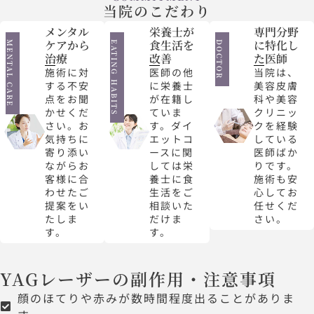
当院のこだわり
メンタル
栄養士が
専門分野
ケアから
食生活を
に特化し
MENTAL CARE
EATING HABITS
DOCTOR
治療
改善
た医師
施術に対
医師の他
当院は、
する不安
に栄養士
美容皮膚
点をお聞
が在籍し
科や美容
かせくだ
ていま
クリニッ
さい。お
す。ダイ
クを経験
気持ちに
エットコ
している
寄り添い
ースに関
医師ばか
ながらお
しては栄
りです。
客様に合
養士に食
施術も安
わせたご
生活をご
心してお
提案をい
相談いた
任せくだ
たしま
だけま
さい。
す。
す。
YAGレーザーの副作用・注意事項
顔のほてりや赤みが数時間程度出ることがありま