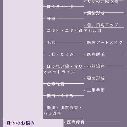
- くぼみ、隈改善
- ほくろ・イボ
- 涙袋形成
- 肝斑
- 唇、口角アップ、
- ニキビ・ニキビ跡
アヒル口
- 毛穴
- 医療アートメイク
- しわ・たるみ
- 医療脱毛
- ほうれい線・マリ
- 小顔治療
オネットライン
- 顎の形成
- 色素沈着
- 二重手術
- 美白・くすみ
- 美肌・肌質改善・
ハリ改善
- 医療痩身
身体のお悩み